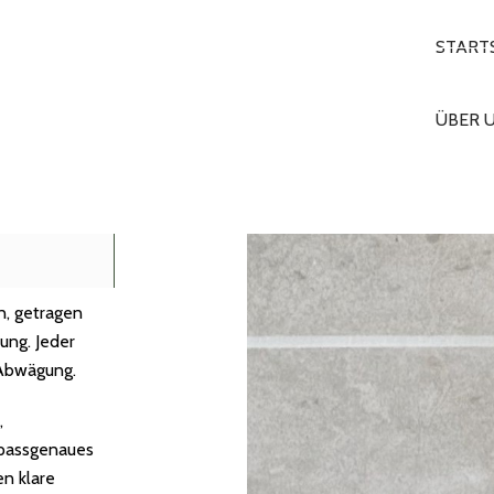
START
ÜBER 
n, getragen
ung. Jeder
 Abwägung.
,
, passgenaues
n klare