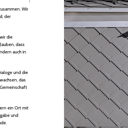
t zusammen. Wir
d, der
wir die
glauben, dass
ondern auch in
ialoge und die
 wachsen, das
r Gemeinschaft
ern ein Ort mit
ngabe und
ude.