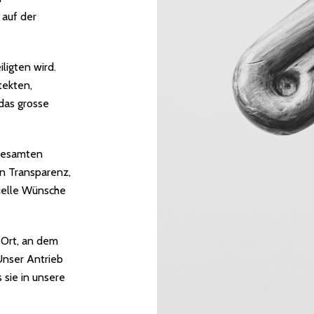
 auf der
iligten wird.
tekten,
das grosse
 gesamten
en Transparenz,
duelle Wünsche
 Ort, an dem
nser Antrieb
 sie in unsere